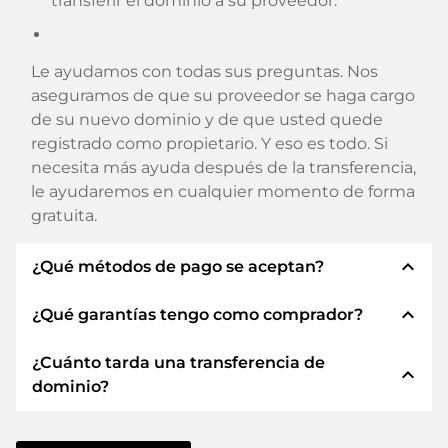
transferir el dominio a su proveedor.
Le ayudamos con todas sus preguntas. Nos
aseguramos de que su proveedor se haga cargo
de su nuevo dominio y de que usted quede
registrado como propietario. Y eso es todo. Si
necesita más ayuda después de la transferencia,
le ayudaremos en cualquier momento de forma
gratuita.
expand_less
¿Qué métodos de pago se aceptan?
expand_less
¿Qué garantías tengo como comprador?
Utilizamos SEPA como prepago y utilizamos
STRIPE como proveedor de servicios de pago
¿Cuánto tarda una transferencia de
para los métodos de pago disponibles como:
Siempre le garantizamos como comprador las
expand_less
dominio?
Tarjetas de crédito, PayPal, Klarna, ApplePay,
siguientes seguridades. Esto es lo que
GooglePay, Alipay o proveedores locales.
representamos con nuestro nombren:
La transferencia de dominio a un nuevo